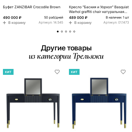
Буфет ZANZIBAR Crocodile Brown
Кресло "Баския и Уорхол" Basquiat
Warhol graffiti chair натуральная
кожа
490 000 ₽
489 000 ₽
50 раб/дней
В наличии: 1 шт
В корзину
В корзину
Артикул:
14.545
Артикул:
01.1473
Другие товары
из категории Трельяжи
ХИТ
ХИТ