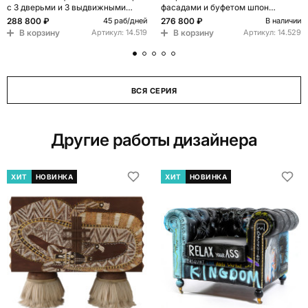
с 3 дверьми и 3 выдвижными
фасадами и буфетом шпон
ящиками
Темный орех
288 800 ₽
276 800 ₽
45 раб/дней
В наличии
В корзину
В корзину
Артикул:
14.519
Артикул:
14.529
ВСЯ СЕРИЯ
Другие работы дизайнера
ХИТ
НОВИНКА
ХИТ
НОВИНКА