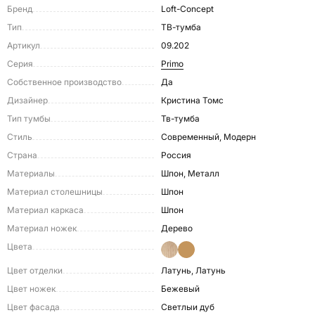
Бренд
Loft-Concept
Тип
ТВ-тумба
Артикул
09.202
Серия
Primo
Собственное производство
Да
Дизайнер
Кристина Томс
Тип тумбы
Тв-тумба
Стиль
Современный, Модерн
Страна
Россия
Материалы
Шпон, Металл
Материал столешницы
Шпон
Материал каркаса
Шпон
Материал ножек
Дерево
Цвета
Цвет отделки
Латунь, Латунь
Цвет ножек
Бежевый
Цвет фасада
Светлыи дуб