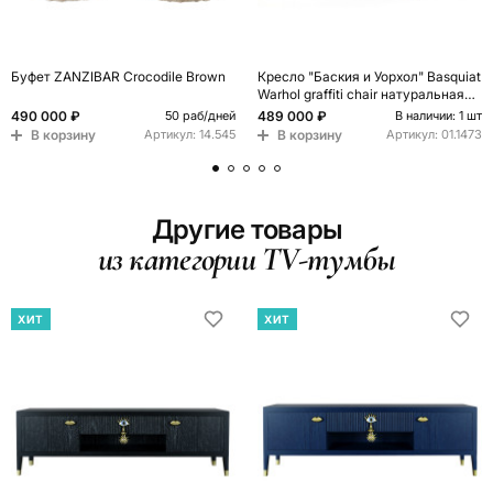
Буфет ZANZIBAR Crocodile Brown
Кресло "Баския и Уорхол" Basquiat
Warhol graffiti chair натуральная
кожа
490 000 ₽
489 000 ₽
50 раб/дней
В наличии: 1 шт
В корзину
В корзину
Артикул:
14.545
Артикул:
01.1473
Другие товары
из категории TV-тумбы
ХИТ
ХИТ