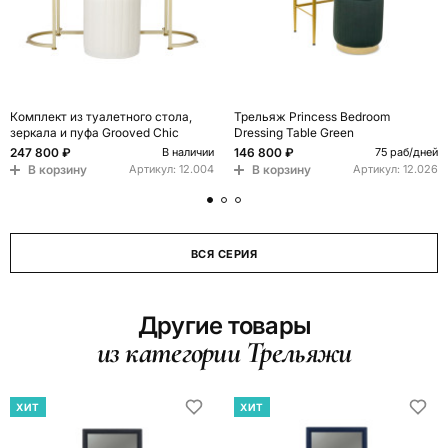
Комплект из туалетного стола,
Трельяж Princess Bedroom
зеркала и пуфа Grooved Chic
Dressing Table Green
247 800 ₽
146 800 ₽
В наличии
75 раб/дней
В корзину
В корзину
Артикул:
12.004
Артикул:
12.026
ВСЯ СЕРИЯ
Другие товары
из категории Трельяжи
ХИТ
ХИТ