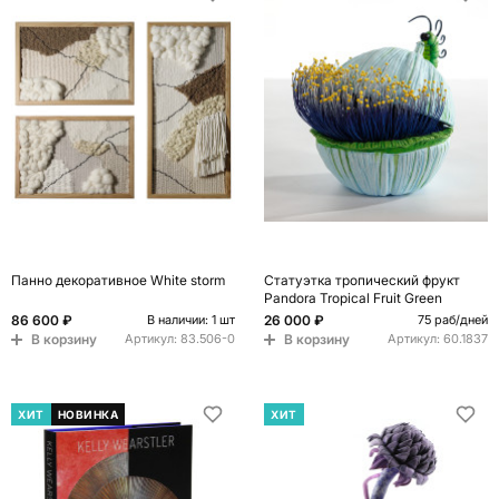
Панно декоративное White storm
Статуэтка тропический фрукт
Pandora Tropical Fruit Green
86 600 ₽
26 000 ₽
В наличии: 1 шт
75 раб/дней
В корзину
В корзину
Артикул:
83.506-0
Артикул:
60.1837
ХИТ
НОВИНКА
ХИТ