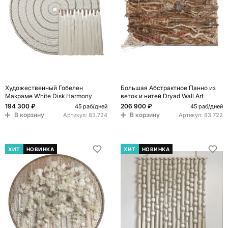
Художественный Гобелен
Большая Абстрактное Панно из
Макраме White Disk Harmony
веток и нитей Dryad Wall Art
194 300 ₽
206 900 ₽
45 раб/дней
45 раб/дней
В корзину
В корзину
Артикул:
83.724
Артикул:
83.722
ХИТ
НОВИНКА
ХИТ
НОВИНКА