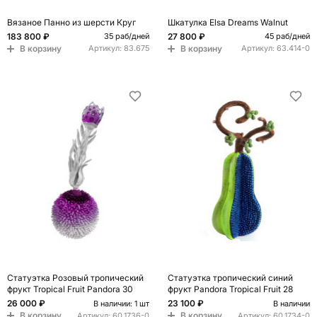
Вязаное Панно из шерсти Круг
Шкатулка Elsa Dreams Walnut
183 800 ₽
27 800 ₽
35 раб/дней
45 раб/дней
В корзину
В корзину
Артикул:
83.675
Артикул:
63.414-0
Статуэтка Розовый тропический
Статуэтка тропический синий
фрукт Tropical Fruit Pandora 30
фрукт Pandora Tropical Fruit 28
26 000 ₽
23 100 ₽
В наличии: 1 шт
В наличии
В корзину
В корзину
Артикул:
60.1736-0
Артикул:
60.1734-0