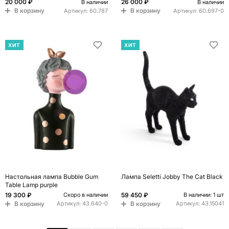
20 000 ₽
26 000 ₽
В наличии
В наличии
В корзину
В корзину
Артикул:
60.787
Артикул:
60.697-0
ХИТ
ХИТ
Настольная лампа Bubble Gum
Лампа Seletti Jobby The Cat Black
Table Lamp purple
19 300 ₽
59 450 ₽
Скоро в наличии
В наличии: 1 шт
В корзину
В корзину
Артикул:
43.640-0
Артикул:
43.15041