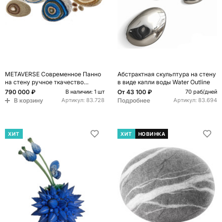
METAVERSE Современное Панно
Абстрактная скульптура на стену
на стену ручное ткачество
в виде капли воды Water Outline
Большая композиция из 5 частей
790 000 ₽
От
43 100 ₽
В наличии: 1 шт
70 раб/дней
В корзину
Подробнее
Артикул:
83.728
Артикул:
83.694
ХИТ
ХИТ
НОВИНКА