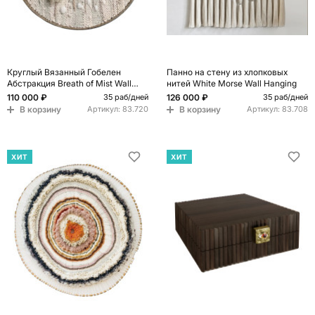
Круглый Вязанный Гобелен
Панно на стену из хлопковых
Абстракция Breath of Mist Wall
нитей White Morse Wall Hanging
Hanging
110 000 ₽
126 000 ₽
35 раб/дней
35 раб/дней
В корзину
В корзину
Артикул:
83.720
Артикул:
83.708
ХИТ
ХИТ