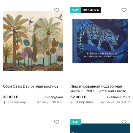
ХИТ
НОВИНКА
Обои Oasis Day ручная роспись
Лимитированная подарочная
книга HERMES Fierce and Fragile
book, English version
38 100 ₽
62 000 ₽
75 раб/дней
В наличии: 2 шт
В корзину
В корзину
Артикул:
90.677
Артикул:
84.374-2
ХИТ