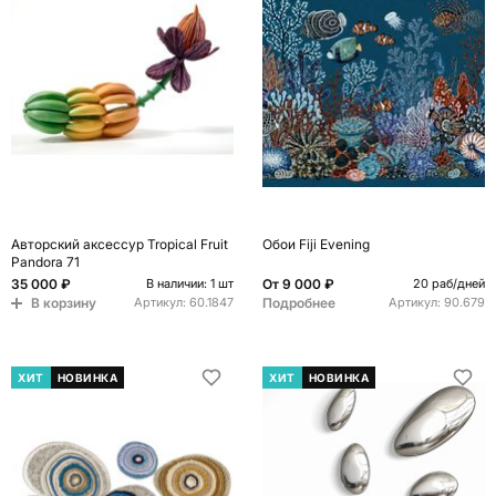
Авторский аксессур Tropical Fruit
Обои Fiji Evening
Pandora 71
35 000 ₽
От
9 000 ₽
В наличии: 1 шт
20 раб/дней
В корзину
Подробнее
Артикул:
60.1847
Артикул:
90.679
ХИТ
НОВИНКА
ХИТ
НОВИНКА