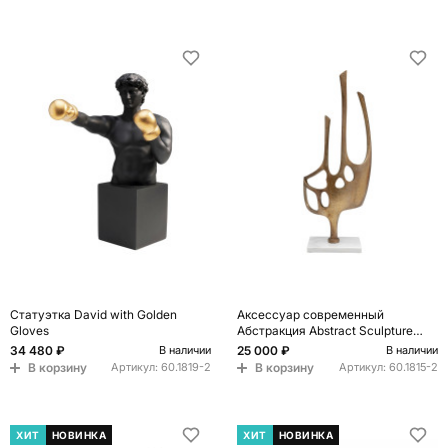
Статуэтка David with Golden
Аксессуар современный
Gloves
Абстракция Abstract Sculpture
Brass
34 480 ₽
25 000 ₽
В наличии
В наличии
В корзину
В корзину
Артикул:
60.1819-2
Артикул:
60.1815-2
ХИТ
НОВИНКА
ХИТ
НОВИНКА