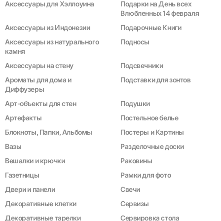
Аксессуары для Хэллоуина
Подарки на День всех
Влюбленных 14 февраля
Аксессуары из Индонезии
Подарочные Книги
Аксессуары из натурального
Подносы
камня
Аксессуары на стену
Подсвечники
Ароматы для дома и
Подставки для зонтов
Диффузеры
Арт-объекты для стен
Подушки
Артефакты
Постельное белье
Блокноты, Папки, Альбомы
Постеры и Картины
Вазы
Разделочные доски
Вешалки и крючки
Раковины
Газетницы
Рамки для фото
Двери и панели
Свечи
Декоративные клетки
Сервизы
Декоративные тарелки
Сервировка стола