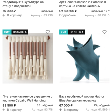
"Медитация" Скульптура на
Арт Homer Simpson in Paradise II
стену с подсветкой
картина на холсте Симсоны
75 000 ₽
От
80 500 ₽
В наличии
В наличии: 1 шт
В корзину
Подробнее
Артикул:
83.730
Артикул:
80.752-0
ХИТ
НОВИНКА
ХИТ
НОВИНКА
Плетеное настенное украшение с
Ваза необычной формы Hathor
кистями Caballo Wall Hanging
Blue Авторская керамика
93 500 ₽
67 000 ₽
35 раб/дней
75 раб/дней
В корзину
В корзину
Артикул:
83.718
Артикул:
61.1565-1