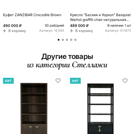
Буфет ZANZIBAR Crocodile Brown
Кресло "Баския и Уорхол" Basquiat
Warhol graffiti chair натуральная
кожа
490 000 ₽
489 000 ₽
50 раб/дней
В наличии: 1 шт
В корзину
В корзину
Артикул:
14.545
Артикул:
01.1473
Другие товары
из категории Стеллажи
ХИТ
ХИТ