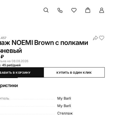
.457
лаж NOEMI Brown с полками
чневый
 ₽
льна на 08.08.2026
: 45 раб/дней
БАВИТЬ В КОРЗИНУ
КУПИТЬ В ОДИН КЛИК
еристики
итель
My Barli
My Barli
Стеллаж