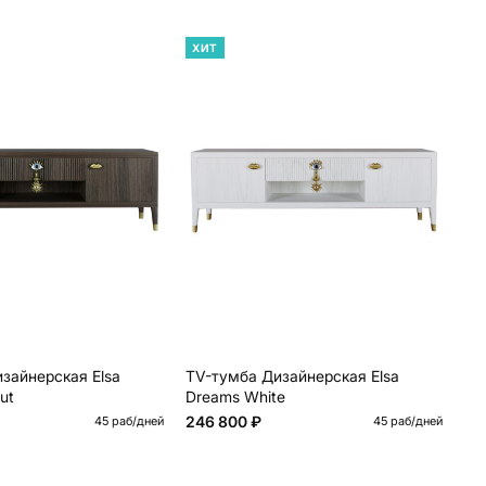
ХИТ
Х
зайнерская Elsa
TV-тумба Дизайнерская Elsa
Бо
ut
Dreams White
Dr
246 800 ₽
47
45 раб/дней
45 раб/дней