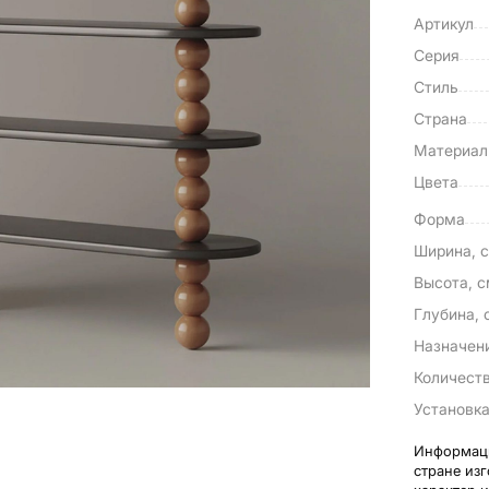
Артикул
Серия
Стиль
Страна
Материа
Цвета
Форма
Ширина, 
Высота, 
Глубина, 
Назначен
Количеств
Установк
Информаци
стране из