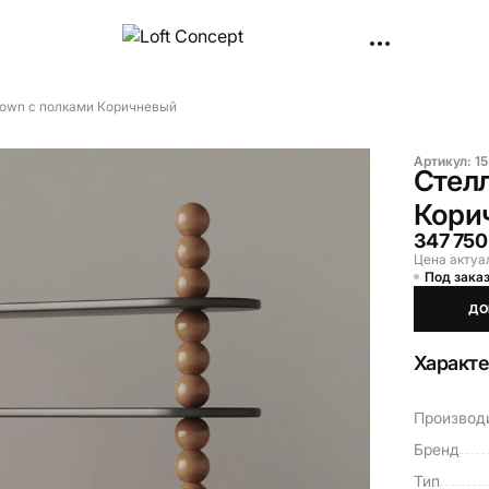
own с полками Коричневый
Артикул:
15
Стел
Кори
347 750
Цена актуа
Под заказ
ДО
Характ
Производ
Бренд
Тип