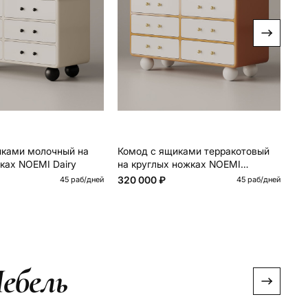
иками молочный на
Комод с ящиками терракотовый
Стелл
ках NOEMI Dairy
на круглых ножках NOEMI
Зе
Terracotta
320 000 ₽
34
45 раб/дней
45 раб/дней
ебель