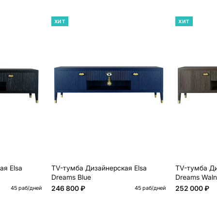
ХИТ
ХИТ
ая Elsa
TV-тумба Дизайнерская Elsa
TV-тумба Ди
Dreams Blue
Dreams Waln
246 800 ₽
252 000 ₽
45 раб/дней
45 раб/дней