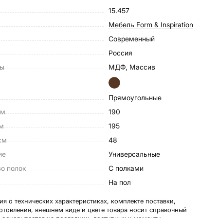
15.457
Мебель Form & Inspiration
Современный
Россия
лы
МДФ, Массив
Прямоугольные
см
190
см
195
см
48
ие
Универсальные
о полок
С полками
а
На пол
я о технических характеристиках, комплекте поставки,
готовления, внешнем виде и цвете товара носит справочный