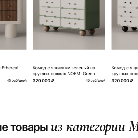
Ethereal
Комод с ящиками зеленый на
Комод с ящ
круглых ножках NOEMI Green
круглых нож
320 000 ₽
320 000 ₽
45 раб/дней
45 раб/дней
из категории М
ие товары