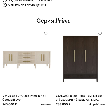
ЗАДАЙТЕ ВОПРОС ПО ТОВАРУ
УЗНАТЬ ОПТОВУЮ ЦЕНУ
Primo
Серия
Большая TV-тумба Primo шпон
Большой Шкаф Primo Темный орех
Светлый дуб
с 3 дверьми и 3 выдвижными
ящиками
245 000 ₽
288 800 ₽
В наличии
45 раб/дней