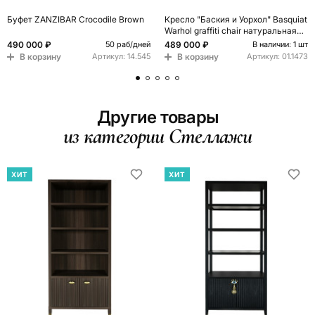
Буфет ZANZIBAR Crocodile Brown
Кресло "Баския и Уорхол" Basquiat
Warhol graffiti chair натуральная
кожа
490 000 ₽
489 000 ₽
50 раб/дней
В наличии: 1 шт
В корзину
В корзину
Артикул:
14.545
Артикул:
01.1473
Другие товары
из категории Стеллажи
ХИТ
ХИТ