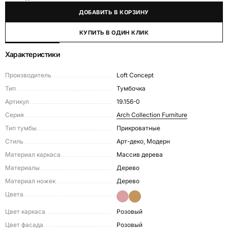
ДОБАВИТЬ В КОРЗИНУ
КУПИТЬ В ОДИН КЛИК
Характеристики
Производитель
Loft Concept
Тип
Тумбочка
Артикул
19.156-0
Серия
Arch Collection Furniture
Тип тумбы
Прикроватные
Стиль
Арт-деко, Модерн
Материал каркаса
Массив дерева
Материалы
Дерево
Материал ножек
Дерево
Цвета
Цвет каркаса
Розовый
Цвет фасада
Розовый