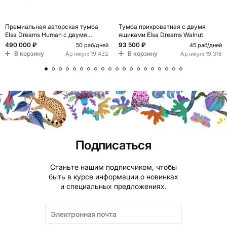
Премиальная авторская тумба
Тумба прикроватная с двумя
Elsa Dreams Human с двумя
ящиками Elsa Dreams Walnut
ящиками limited edition
490 000 ₽
93 500 ₽
50 раб/дней
45 раб/дней
В корзину
В корзину
Артикул:
19.432
Артикул:
19.316
Подписаться
Станьте нашим подписчиком, чтобы
быть в курсе информации о новинках
и специальных предложениях.