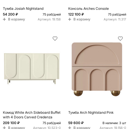
Тумба Josiah Nightstand
Консоль Arches Console
54 200 ₽
122 100 ₽
75 раб/дней
75 раб/дней
В корзину
В корзину
Артикул:
19.158
Артикул:
11.317
Комод White Arch Sideboard Buffet
Тумба Arch Nightstand Pink
with 4 Doors Carved Credenza
209 100 ₽
59 600 ₽
75 раб/дней
В наличии: 3 шт
В корзину
В корзину
Артикул:
10.523-0
Артикул:
19.156-0