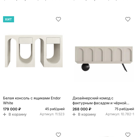
ХИТ
Белая консоль с ящиками Endor
Дизайнерский комод с
White
фактурным фасадом и чёрной
ножкой в форме шара Samanta
179 000 ₽
268 000 ₽
45 раб/дней
75 раб/дней
В корзину
В корзину
Артикул:
11.523
Артикул:
10.782-1