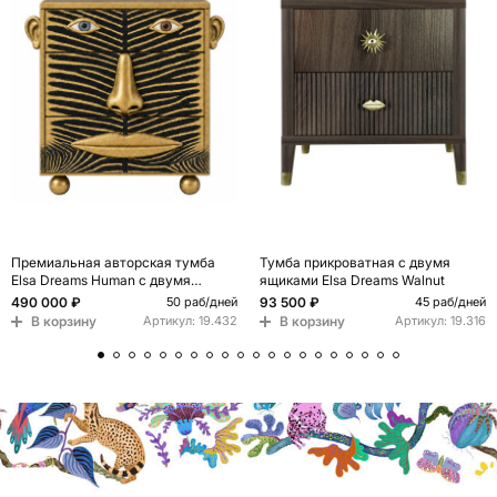
Премиальная авторская тумба
Тумба прикроватная с двумя
Elsa Dreams Human с двумя
ящиками Elsa Dreams Walnut
ящиками limited edition
490 000 ₽
93 500 ₽
50 раб/дней
45 раб/дней
В корзину
В корзину
Артикул:
19.432
Артикул:
19.316