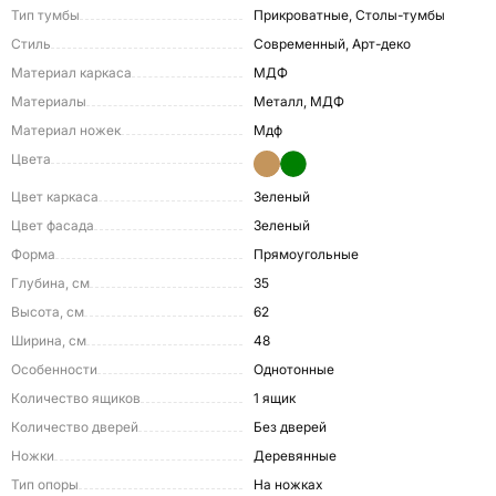
Тип тумбы
Прикроватные, Столы-тумбы
Стиль
Современный, Арт-деко
Материал каркаса
МДФ
Материалы
Металл, МДФ
Материал ножек
Мдф
Цвета
Цвет каркаса
Зеленый
Цвет фасада
Зеленый
Форма
Прямоугольные
Глубина, см
35
Высота, см
62
Ширина, см
48
Особенности
Однотонные
Количество ящиков
1 ящик
Количество дверей
Без дверей
Ножки
Деревянные
Тип опоры
На ножках