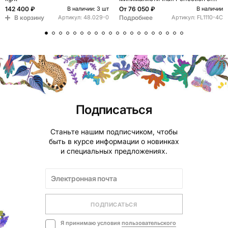
Geometry
142 400 ₽
От
76 050 ₽
В наличии: 3 шт
В наличии
В корзину
Подробнее
Артикул:
48.029-0
Артикул:
FL1110-4C
Подписаться
Станьте нашим подписчиком, чтобы
быть в курсе информации о новинках
и специальных предложениях.
ПОДПИСАТЬСЯ
Я принимаю условия
пользовательского