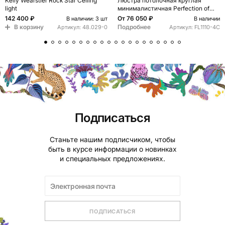
Kelly Wearstler Rock Star Ceiling
Люстра потолочная круглая
light
минималистичная Perfection of
Geometry
142 400 ₽
От
76 050 ₽
В наличии: 3 шт
В наличии
В корзину
Подробнее
Артикул:
48.029-0
Артикул:
FL1110-4C
Подписаться
Станьте нашим подписчиком, чтобы
быть в курсе информации о новинках
и специальных предложениях.
ПОДПИСАТЬСЯ