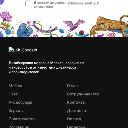
Я принимаю условия
пользовательского
соглашения
Дизайнерская мебель в Москве, освещение
и аксессуары от известных дизайнеров
и производителей
Мебель
О нас
Свет
Сотрудничество
Аксессуары
Контакты
Зеркала
Доставка
Пространства
Оплата
Коллекции
Гарантии