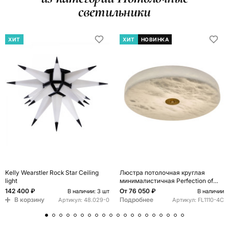
светильники
ХИТ
ХИТ
НОВИНКА
Kelly Wearstler Rock Star Ceiling
Люстра потолочная круглая
light
минималистичная Perfection of
Geometry
142 400 ₽
От
76 050 ₽
В наличии: 3 шт
В наличии
В корзину
Подробнее
Артикул:
48.029-0
Артикул:
FL1110-4C