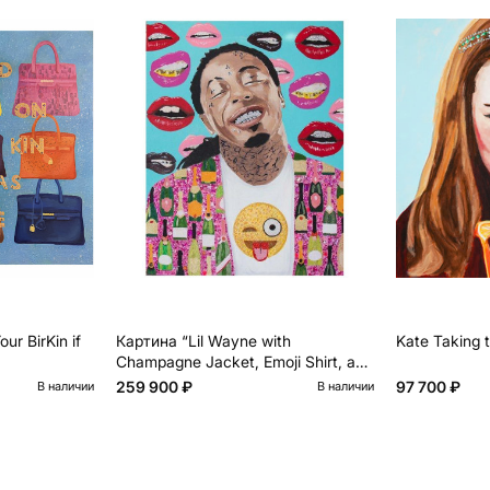
ur BirKin if
Картина “Lil Wayne with
Kate Taking 
Champagne Jacket, Emoji Shirt, and
Lips Background”
259 900 ₽
97 700 ₽
В наличии
В наличии