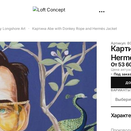
y Longshore Art
Картина Abe with Donkey Rope and Hermès Jacket
Артикул:
80
Карти
Hermè
От
53 6
Цена актуа
Под заказ
ДО
ВАРИАНТЫ
Выбери
Характ
Производ