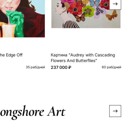
the Edge Off
Картина "Audrey with Cascading
Ка
Flowers And Butterflies”
237 000 ₽
От
35 раб/дней
60 раб/дней
ongshore Art