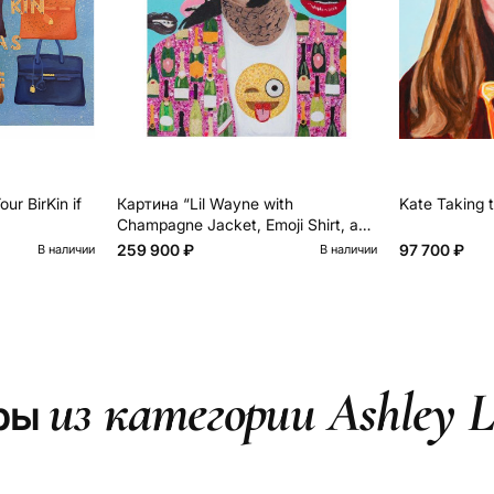
ur BirKin if
Картина “Lil Wayne with
Kate Taking 
Champagne Jacket, Emoji Shirt, and
Lips Background”
259 900 ₽
97 700 ₽
В наличии
В наличии
из категории Ashley L
ары