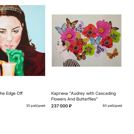
the Edge Off
Картина "Audrey with Cascading
Ка
Flowers And Butterflies”
237 000 ₽
От
35 раб/дней
60 раб/дней