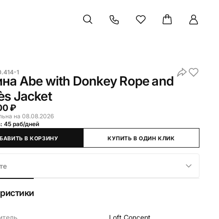
.414-1
на Abe with Donkey Rope and
s Jacket
00 ₽
льна на 08.08.2026
: 45 раб/дней
БАВИТЬ В КОРЗИНУ
КУПИТЬ В ОДИН КЛИК
те
еристики
итель
Loft Concept