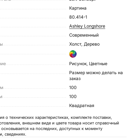
Картина
80.414-1
Ashley Longshore
Современный
лы
Холст, Дерево
ние
Рисунок, Цветные
размер можно делать на
заказ
см
100
см
100
Квадратная
я о технических характеристиках, комплекте поставки,
готовления, внешнем виде и цвете товара носит справочный
и основывается на последних, доступных к моменту
и, сведениях.