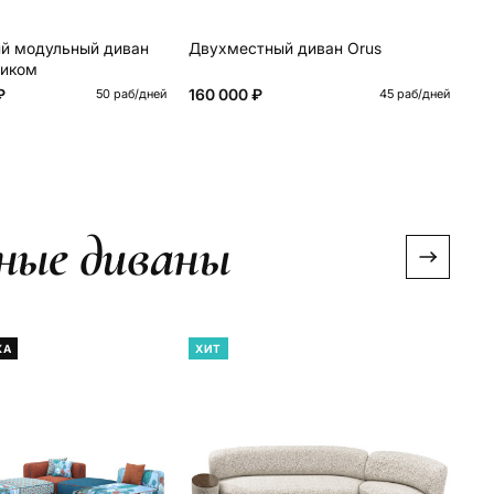
й модульный диван
Двухместный диван Orus
Бо
ликом
₽
160 000 ₽
12
50 раб/дней
45 раб/дней
ьные диваны
КА
ХИТ
Х