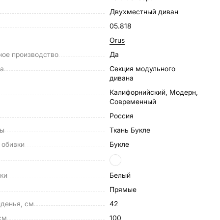
Двухместный диван
05.818
Orus
ное производство
Да
на
Секция модульного
дивана
Калифорнийский, Модерн,
Современный
Россия
лы
Ткань Букле
 обивки
Букле
ки
Белый
Прямые
денья, см
42
см
100