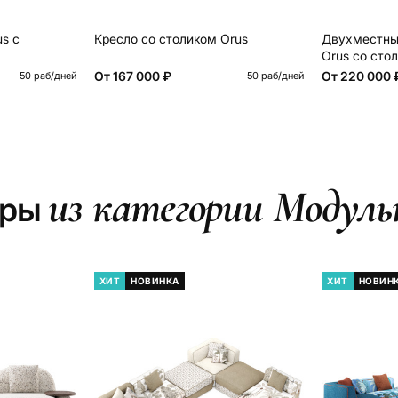
s с
Кресло со столиком Orus
Двухместны
Orus со сто
От
167 000 ₽
От
220 000 
50 раб/дней
50 раб/дней
из категории Модул
ары
ХИТ
НОВИНКА
ХИТ
НОВИН