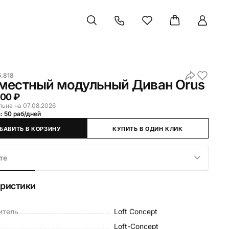
5.818
местный модульный Диван Orus
000 ₽
льна на 07.08.2026
: 50 раб/дней
БАВИТЬ В КОРЗИНУ
КУПИТЬ В ОДИН КЛИК
те
еристики
итель
Loft Concept
Loft-Concept