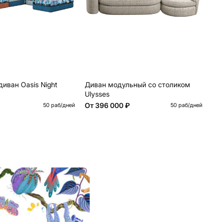
иван Oasis Night
Диван модульный со столиком
Мо
Ulysses
ов
От
396 000 ₽
От
50 раб/дней
50 раб/дней