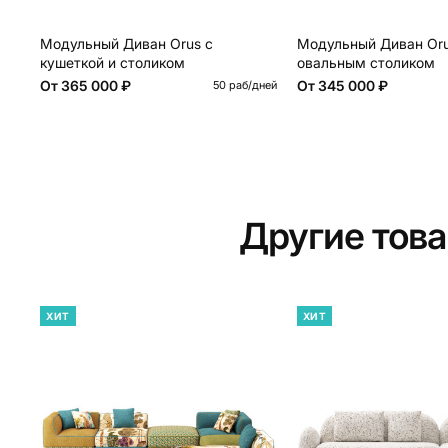
Модульный Диван Orus с
Модульный Диван Oru
кушеткой и столиком
овальным столиком
От
365 000 ₽
От
345 000 ₽
50 раб/дней
Другие тов
ХИТ
ХИТ