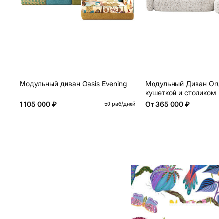
Модульный диван Oasis Evening
Модульный Диван Oru
кушеткой и столиком
1 105 000 ₽
От
365 000 ₽
50 раб/дней