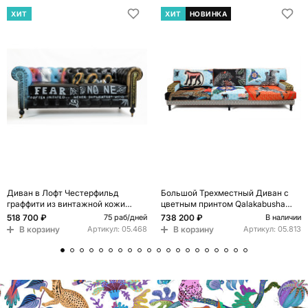
ХИТ
ХИТ
НОВИНКА
Диван в Лофт Честерфильд
Большой Трехместный Диван с
граффити из винтажной кожи
цветным принтом Qalakabusha
GRAFFITI PARA Chesterfield
Large Sofa
518 700 ₽
738 200 ₽
75 раб/дней
В наличии
В корзину
В корзину
Артикул:
05.468
Артикул:
05.813