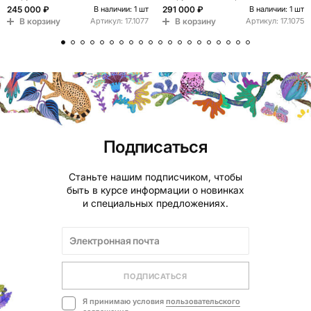
Coffee Table
tables blue
245 000 ₽
291 000 ₽
В наличии: 1 шт
В наличии: 1 шт
В корзину
В корзину
Артикул:
17.1077
Артикул:
17.1075
Подписаться
Станьте нашим подписчиком, чтобы
быть в курсе информации о новинках
и специальных предложениях.
ПОДПИСАТЬСЯ
Я принимаю условия
пользовательского