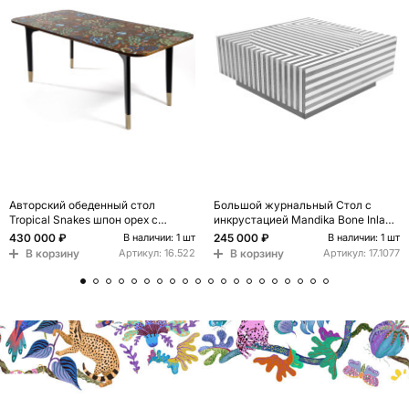
Авторский обеденный стол
Большой журнальный Стол с
Tropical Snakes шпон орех с
инкрустацией Mandika Bone Inlay
рисунком
Coffee Table
430 000 ₽
245 000 ₽
В наличии: 1 шт
В наличии: 1 шт
В корзину
В корзину
Артикул:
16.522
Артикул:
17.1077