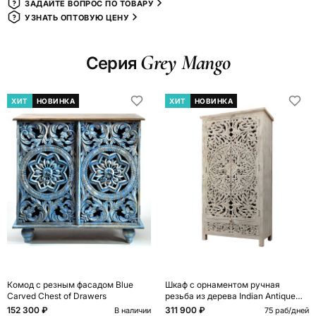
ЗАДАЙТЕ ВОПРОС ПО ТОВАРУ
УЗНАТЬ ОПТОВУЮ ЦЕНУ
Grey Mango
Серия
ХИТ
НОВИНКА
ХИТ
НОВИНКА
Комод с резным фасадом Blue
Шкаф с орнаментом ручная
Carved Chest of Drawers
резьба из дерева Indian Antique
Furniture
152 300 ₽
311 900 ₽
В наличии
75 раб/дней