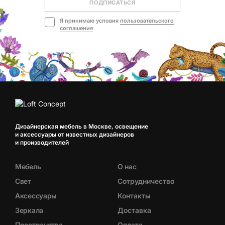
ПОДПИСАТЬСЯ
Я принимаю условия
пользовательского
соглашения
Дизайнерская мебель в Москве, освещение
и аксессуары от известных дизайнеров
и производителей
Мебель
О нас
Свет
Сотрудничество
Аксессуары
Контакты
Зеркала
Доставка
Пространства
Оплата