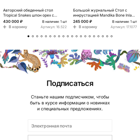
Авторский обеденный стол
Большой журнальный Стол с
Tropical Snakes шпон орех с
инкрустацией Mandika Bone Inlay
рисунком
Coffee Table
430 000 ₽
245 000 ₽
В наличии: 1 шт
В наличии: 1 шт
В корзину
В корзину
Артикул:
16.522
Артикул:
17.1077
Подписаться
Станьте нашим подписчиком, чтобы
быть в курсе информации о новинках
и специальных предложениях.