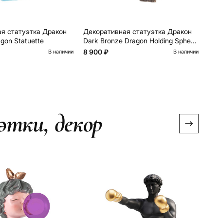
я статуэтка Дракон
Декоративная статуэтка Дракон
Де
agon Statuette
Dark Bronze Dragon Holding Sphere
Da
Statuette
St
8 900 ₽
8 
В наличии
В наличии
этки, декор