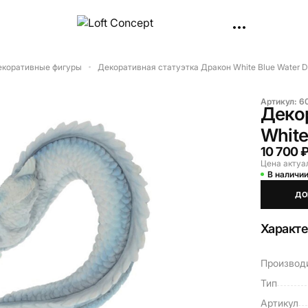
декоративные фигуры
Декоративная статуэтка Дракон White Blue Water Dr
Артикул:
6
Деко
White
10 700 
Цена актуа
В наличи
ДО
Характ
Производ
Тип
Артикул