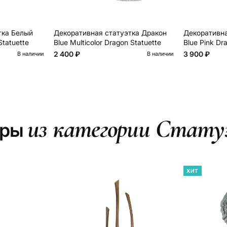
тка Белый
Декоративная статуэтка Дракон
Декоративна
tatuette
Blue Multicolor Dragon Statuette
Blue Pink Dr
2 400 ₽
3 900 ₽
В наличии
В наличии
из категории Стату
ары
ХИТ