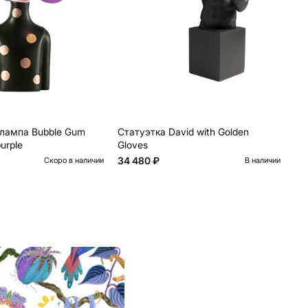
лампа Bubble Gum
Статуэтка David with Golden
Ст
urple
Gloves
фр
34 480 ₽
26
Скоро в наличии
В наличии