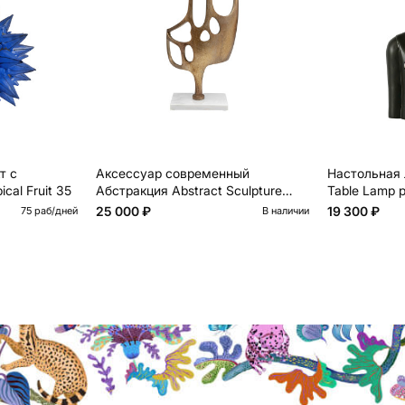
т с
Аксессуар современный
Настольная 
cal Fruit 35
Абстракция Abstract Sculpture
Table Lamp p
Brass
25 000 ₽
19 300 ₽
75 раб/дней
В наличии