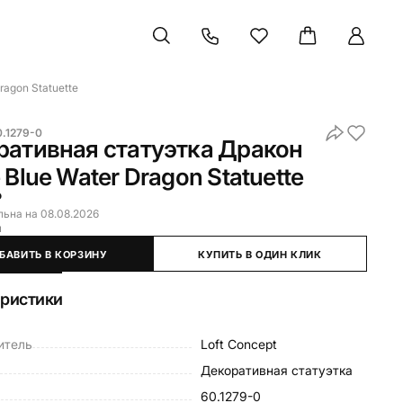
agon Statuette
0.1279-0
ративная статуэтка Дракон
 Blue Water Dragon Statuette
₽
льна на 08.08.2026
и
БАВИТЬ В КОРЗИНУ
КУПИТЬ В ОДИН КЛИК
еристики
итель
Loft Concept
Декоративная статуэтка
60.1279-0