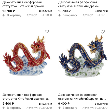
Декоративная фарфоровая
Декоративная фарфоровая
статуэтка Китайский дракон
статуэтка Китайский дракон
Фуцанлун на облаке Зеленый
Фуцанлун на облаке Белый
10 700 ₽
10 700 ₽
В наличии
В наличии
В корзину
В корзину
Артикул:
60.1309-0
Артикул:
60.1307-0
Декоративная фарфоровая
Декоративная фарфоровая
статуэтка Китайский дракон на
статуэтка Китайский дракон на
облаке Красный
облаке Синий
9 400 ₽
9 400 ₽
В наличии
В наличии
В корзину
В корзину
Артикул:
60.1306-0
Артикул:
60.1305-0