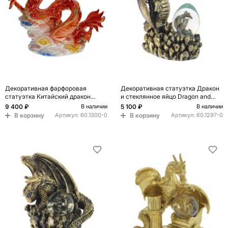
Декоративная фарфоровая
Декоративная статуэтка Дракон
статуэтка Китайский дракон
и стеклянное яйцо Dragon and
Алый
Glass Egg Gold Black
9 400 ₽
5 100 ₽
В наличии
В наличии
В корзину
В корзину
Артикул:
60.1300-0
Артикул:
60.1297-0