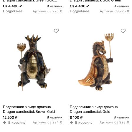
Dragon candlestick Green Gold
Dragon candlestick Gold Green
Brown L or R
От
4 400 ₽
От
4 400 ₽
В наличии
В наличии
Подробнее
Подробнее
Артикул:
68.226-0
Артикул:
68.225-0
Подсвечник в виде дракона
Подсвечник в виде дракона
Dragon candlestick Brown Gold
Dragon candlestick Gold
12 200 ₽
8 100 ₽
В наличии
В наличии
В корзину
В корзину
Артикул:
68.224-0
Артикул:
68.223-0