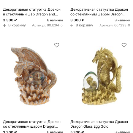
Декоративная статуэтка Дракон
Декоративная статуэтка Дракон
и стеклянный шар Dragon and
со стеклянным шаром Dragon
Glass Ball Copper
Statuette Gold
3 300 ₽
3 300 ₽
В наличии
В наличии
В корзину
В корзину
Артикул:
60.1294-0
Артикул:
60.1293-0
Декоративная статуэтка Дракон
Декоративная статуэтка Дракон
со стеклянным шаром Dragon
Dragon Glass Egg Gold
Statuette Copper
3 300 ₽
5 300 ₽
В наличии
В наличии