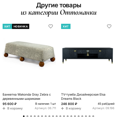
Другие товары
из категории Оттоманки
ХИТ
НОВИНКА
ХИТ
Банкетка Wakonda Gray Zebra с
TV-тумба Дизайнерская Elsa
деревянными шариками
Dreams Black
95 600 ₽
246 800 ₽
В наличии: 1 шт
45 раб/дней
В корзину
В корзину
Артикул:
06.711
Артикул:
09.196