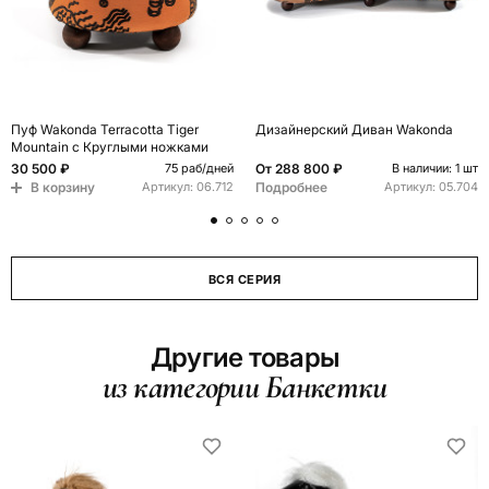
Пуф Wakonda Terracotta Tiger
Дизайнерский Диван Wakonda
Mountain с Круглыми ножками
30 500 ₽
От
288 800 ₽
75 раб/дней
В наличии: 1 шт
В корзину
Подробнее
Артикул:
06.712
Артикул:
05.704
ВСЯ СЕРИЯ
Другие товары
из категории Банкетки