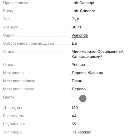
Производитель
Loft Concept
Бренд
Loft-Concept
Тип
Пуф
Артикул
06.711
Серия
Wakonda
Собственное производство
Да
Стиль
Минимализм, Современный,
Калифорнийский
Страна
Россия
Материалы
Дерево, Жаккард
Материал обивки
Ткань
Материал ножек
Дерево
Цвета
Длина, см
140
Высота, см
44
Глубина, см
65
Тип опоры
На ножках