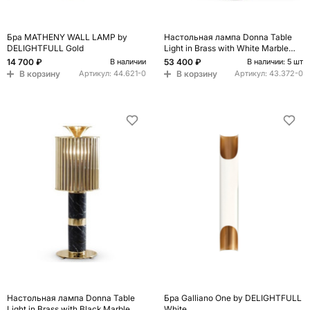
Бра MATHENY WALL LAMP by
Настольная лампа Donna Table
DELIGHTFULL Gold
Light in Brass with White Marble
Base
14 700 ₽
53 400 ₽
В наличии
В наличии: 5 шт
В корзину
В корзину
Артикул:
44.621-0
Артикул:
43.372-0
Настольная лампа Donna Table
Бра Galliano One by DELIGHTFULL
Light in Brass with Black Marble
White