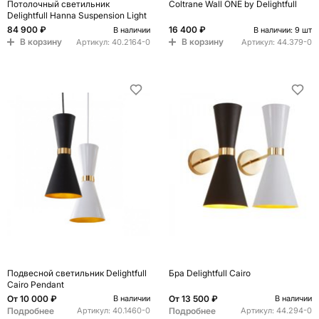
Потолочный светильник
Coltrane Wall ONE by Delightfull
Delightfull Hanna Suspension Light
84 900 ₽
16 400 ₽
В наличии
В наличии: 9 шт
В корзину
В корзину
Артикул:
40.2164-0
Артикул:
44.379-0
Подвесной светильник Delightfull
Бра Delightfull Cairo
Cairo Pendant
От
10 000 ₽
От
13 500 ₽
В наличии
В наличии
Подробнее
Подробнее
Артикул:
40.1460-0
Артикул:
44.294-0