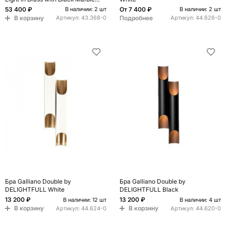
Base
53 400 ₽
От
7 400 ₽
В наличии: 2 шт
В наличии: 2 шт
В корзину
Подробнее
Артикул:
43.368-0
Артикул:
44.626-0
Бра Galliano Double by
Бра Galliano Double by
DELIGHTFULL White
DELIGHTFULL Black
13 200 ₽
13 200 ₽
В наличии: 12 шт
В наличии: 4 шт
В корзину
В корзину
Артикул:
44.624-0
Артикул:
44.620-0