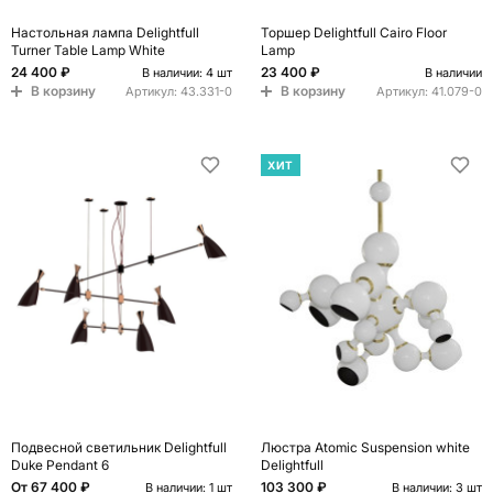
Настольная лампа Delightfull
Торшер Delightfull Cairo Floor
Turner Table Lamp White
Lamp
24 400 ₽
23 400 ₽
В наличии: 4 шт
В наличии
В корзину
В корзину
Артикул:
43.331-0
Артикул:
41.079-0
ХИТ
Подвесной светильник Delightfull
Люстра Atomic Suspension white
Duke Pendant 6
Delightfull
От
67 400 ₽
103 300 ₽
В наличии: 1 шт
В наличии: 3 шт