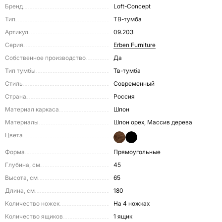
Бренд
Loft-Concept
Тип
ТВ-тумба
Артикул
09.203
Серия
Erben Furniture
Собственное производство
Да
Тип тумбы
Тв-тумба
Стиль
Современный
Страна
Россия
Материал каркаса
Шпон
Материалы
Шпон орех, Массив дерева
Цвета
Форма
Прямоугольные
Глубина, см
45
Высота, см
65
Длина, см
180
Количество ножек
На 4 ножках
Количество ящиков
1 ящик