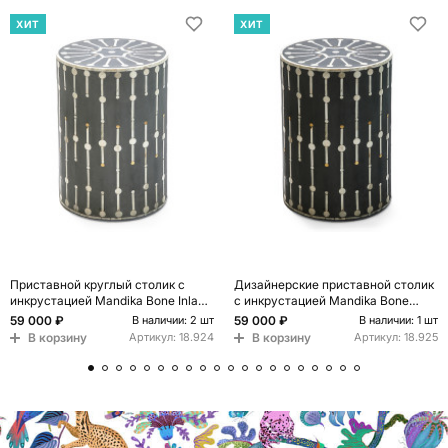
ХИТ
ХИТ
Приставной круглый столик с
Дизайнерские приставной столик
инкрустацией Mandika Bone Inlay
с инкрустацией Mandika Bone
Gray
Inlay Stool
59 000 ₽
59 000 ₽
В наличии: 2 шт
В наличии: 1 шт
В корзину
В корзину
Артикул:
18.924
Артикул:
18.925