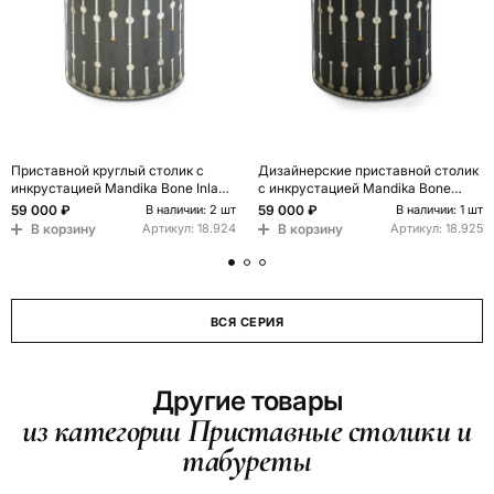
Приставной круглый столик с
Дизайнерские приставной столик
инкрустацией Mandika Bone Inlay
с инкрустацией Mandika Bone
Gray
Inlay Stool
59 000 ₽
59 000 ₽
В наличии: 2 шт
В наличии: 1 шт
В корзину
В корзину
Артикул:
18.924
Артикул:
18.925
ВСЯ СЕРИЯ
Другие товары
из категории Приставные столики и
табуреты