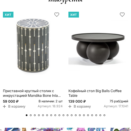
ХИТ
ХИТ
Приставной круглый столик с
Кофейный стол Big Balls Coffee
инкрустацией Mandika Bone Inlay
Table
Gray
59 000 ₽
139 000 ₽
В наличии: 2 шт
75 раб/дней
В корзину
В корзину
Артикул:
18.924
Артикул:
17.1041