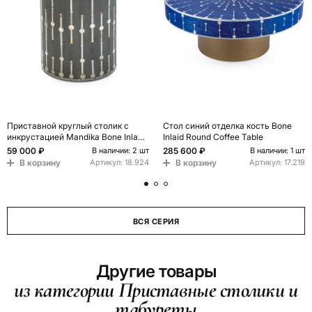
Приставной круглый столик с
Стол синий отделка кость Bone
инкрустацией Mandika Bone Inlay
Inlaid Round Coffee Table
Gray
59 000 ₽
285 600 ₽
В наличии: 2 шт
В наличии: 1 шт
В корзину
В корзину
Артикул:
18.924
Артикул:
17.219
ВСЯ СЕРИЯ
Другие товары
из категории Приставные столики и
табуреты