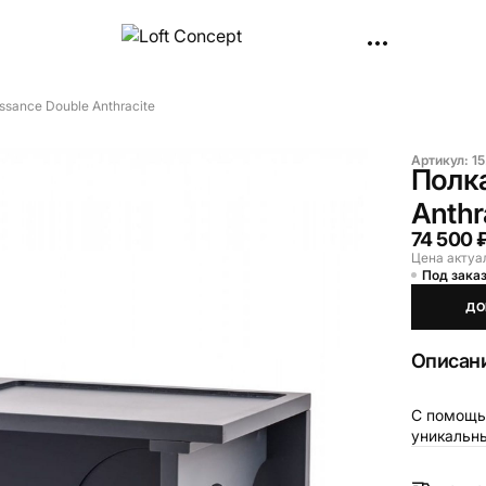
issance Double Anthracite
Артикул:
15
Полка
Anthr
74 500 
Цена актуа
Под заказ
ДО
Описан
С помощью
уникальн