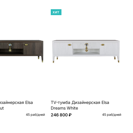
ХИТ
Х
зайнерская Elsa
TV-тумба Дизайнерская Elsa
Бо
ut
Dreams White
Dr
246 800 ₽
47
45 раб/дней
45 раб/дней