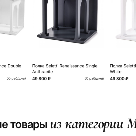
ance Double
Полка Seletti Renaissance Single
Полка Selett
Anthracite
White
49 800 ₽
49 800 ₽
50 раб/дней
50 раб/дней
из категории М
ие товары