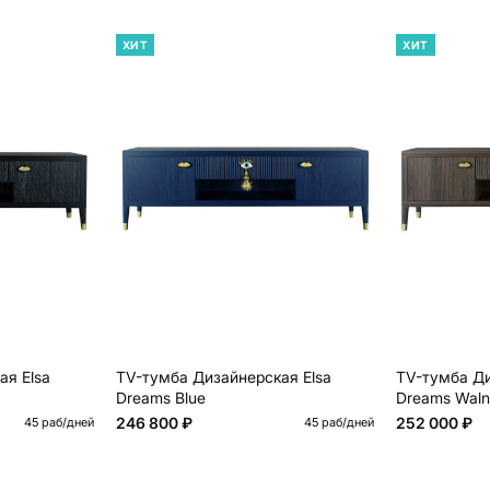
ХИТ
ХИТ
ая Elsa
TV-тумба Дизайнерская Elsa
TV-тумба Ди
Dreams Blue
Dreams Waln
246 800 ₽
252 000 ₽
45 раб/дней
45 раб/дней