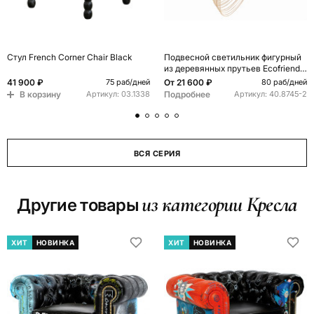
Стул French Corner Chair Black
Подвесной светильник фигурный
из деревянных прутьев Ecofriendly
Light Source
41 900 ₽
От
21 600 ₽
75 раб/дней
80 раб/дней
В корзину
Подробнее
Артикул:
03.1338
Артикул:
40.8745-2
ВСЯ СЕРИЯ
из категории Кресла
Другие товары
ХИТ
НОВИНКА
ХИТ
НОВИНКА