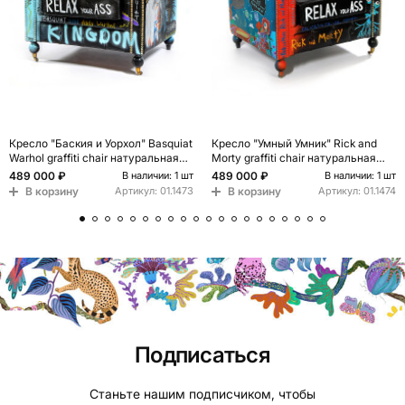
Кресло "Баския и Уорхол" Basquiat
Кресло "Умный Умник" Rick and
Warhol graffiti chair натуральная
Morty graffiti chair натуральная
кожа
кожа
489 000 ₽
489 000 ₽
В наличии: 1 шт
В наличии: 1 шт
В корзину
В корзину
Артикул:
01.1473
Артикул:
01.1474
Подписаться
Станьте нашим подписчиком, чтобы