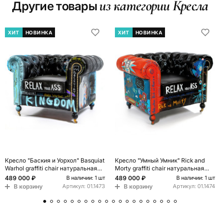
из категории Кресла
Другие товары
ХИТ
НОВИНКА
ХИТ
НОВИНКА
Кресло "Баския и Уорхол" Basquiat
Кресло "Умный Умник" Rick and
Warhol graffiti chair натуральная
Morty graffiti chair натуральная
кожа
кожа
489 000 ₽
489 000 ₽
В наличии: 1 шт
В наличии: 1 шт
В корзину
В корзину
Артикул:
01.1473
Артикул:
01.1474