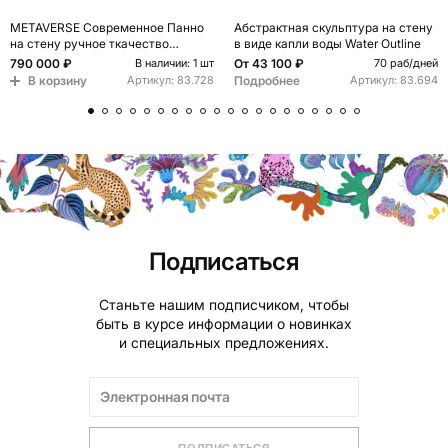
METAVERSE Современное Панно
Абстрактная скульптура на стену
на стену ручное ткачество
в виде капли воды Water Outline
Большая композиция из 5 частей
790 000 ₽
От
43 100 ₽
В наличии: 1 шт
70 раб/дней
В корзину
Подробнее
Артикул:
83.728
Артикул:
83.694
Подписаться
Станьте нашим подписчиком, чтобы
быть в курсе информации о новинках
и специальных предложениях.
ПОДПИСАТЬСЯ