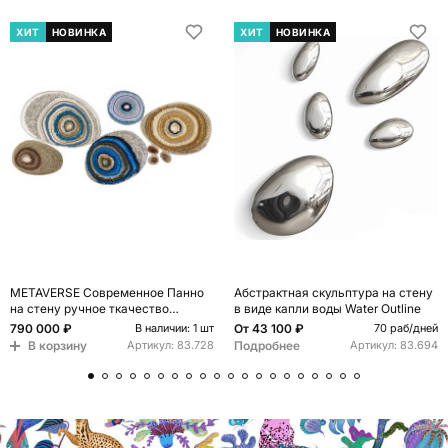
ХИТ
НОВИНКА
ХИТ
НОВИНКА
METAVERSE Современное Панно
Абстрактная скульптура на стену
на стену ручное ткачество
в виде капли воды Water Outline
Большая композиция из 5 частей
790 000 ₽
От
43 100 ₽
В наличии: 1 шт
70 раб/дней
В корзину
Подробнее
Артикул:
83.728
Артикул:
83.694