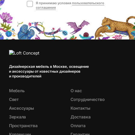
Я принимаю условия
пользовательского
соглашения
Дизайнерская мебель в Москве, освещение
и аксессуары от известных дизайнеров
и производителей
Мебель
О нас
Свет
Сотрудничество
Аксессуары
Контакты
Зеркала
Доставка
Пространства
Оплата
Коллекции
Гарантии