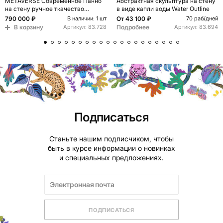
METAVERSE Современное Панно
Абстрактная скульптура на стену
на стену ручное ткачество
в виде капли воды Water Outline
Большая композиция из 5 частей
790 000 ₽
От
43 100 ₽
В наличии: 1 шт
70 раб/дней
В корзину
Подробнее
Артикул:
83.728
Артикул:
83.694
Подписаться
Станьте нашим подписчиком, чтобы
быть в курсе информации о новинках
и специальных предложениях.
ПОДПИСАТЬСЯ