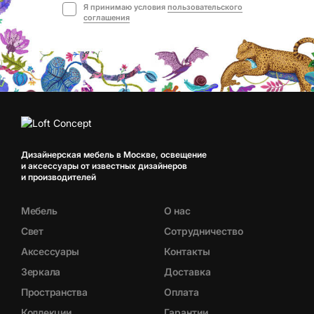
Я принимаю условия
пользовательского
соглашения
Дизайнерская мебель в Москве, освещение
и аксессуары от известных дизайнеров
и производителей
Мебель
О нас
Свет
Сотрудничество
Аксессуары
Контакты
Зеркала
Доставка
Пространства
Оплата
Коллекции
Гарантии