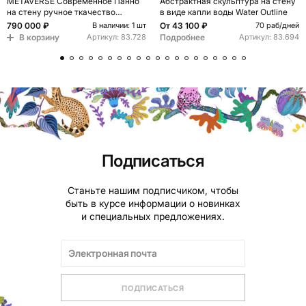
METAVERSE Современное Панно
Абстрактная скульптура на стену
на стену ручное ткачество
в виде капли воды Water Outline
Большая композиция из 5 частей
790 000 ₽
От
43 100 ₽
В наличии: 1 шт
70 раб/дней
В корзину
Подробнее
Артикул:
83.728
Артикул:
83.694
Подписаться
Станьте нашим подписчиком, чтобы
быть в курсе информации о новинках
и специальных предложениях.
ПОДПИСАТЬСЯ