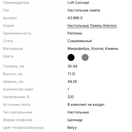
Производитель
Loft Concept
Тип
Настольная лампа
Артикул
43.998-0
Серия
Настольные Лампы Arteriors
Оригинальность
Реплика
Стиль
Современный
Материалы
Микрофибра, Хлопок, Камень
Цвета
Глубина, см
30.48
Высота, см
71.12
Ширина, см
48.26
Количество ламп
1
Напряжение, В
220
Источник света
в комплект не входит
Тип светильника
Настольные
Форма плафонов
Цилиндр
Цвет плафона/абажура
Belyy