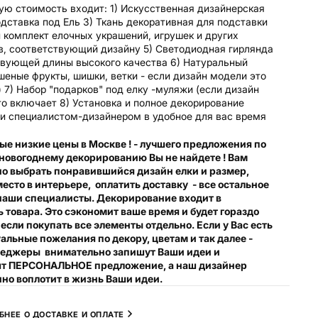
ую стоимость входит:
1) Искусственная дизайнерская
одставка под Ель
3) Ткань декоративная для подставки
 комплект елочных украшений, игрушек и других
в, соответствующий дизайну
5) Светодиодная гирлянда
твующей длины высокого качества
6) Натуральный
шеные фрукты, шишки, ветки - если дизайн модели это
)
7) Набор "подарков" под елку -муляжи (если дизайн
то включает
8) Установка и полное декорирование
и специалистом-дизайнером в удобное для вас время
ые низкие цены в Москве ! - лучшего предложения по
 новогоднему декорированию Вы не найдете !
Вам
но выбрать понравившийся дизайн елки и размер,
есто в интерьере, оплатить доставку - все остальное
наши специалисты. Декорирование входит в
 товара. Это сэкономит ваше время и будет гораздо
 если покупать все элементы отдельно.
Если у Вас есть
льные пожелания по декору, цветам и так далее -
еджеры внимательно запишут Ваши идеи и
ят ПЕРСОНАЛЬНОЕ предложение, а наш дизайнер
но воплотит в жизнь Ваши идеи.
БНЕЕ О ДОСТАВКЕ И ОПЛАТЕ