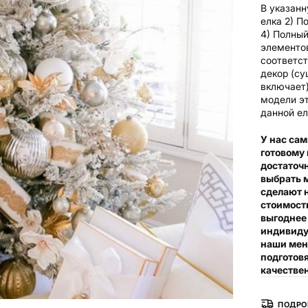
В указанн
елка
2) П
4) Полный
элементо
соответс
декор (су
включает
модели э
данной ел
У нас сам
готовому
достаточ
выбрать м
сделают 
стоимость
выгоднее
индивидуа
наши мен
подготов
качествен
ПОДРО