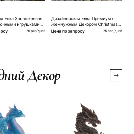
ая Елка Заснеженная
Дизайнерская Елка Премиум с
Ди
лочными игрушками
Жемчужным Декором Christmas
Яр
ee White Hoarfrost
Tree Pearl
Ch
росу
Цена по запросу
Це
75 раб/дней
75 раб/дней
дний Декор