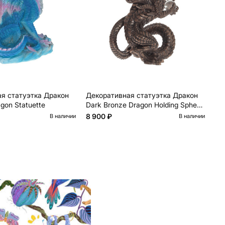
я статуэтка Дракон
Декоративная статуэтка Дракон
Де
agon Statuette
Dark Bronze Dragon Holding Sphere
Da
Statuette
St
8 900 ₽
8 
В наличии
В наличии