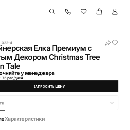
9.022-4
йнерская Елка Премиум с
ым Декором Christmas Tree
n Tale
очняйте у менеджера
: 75 раб/дней
ЗАПРОСИТЬ ЦЕНУ
те
ие
Характеристики