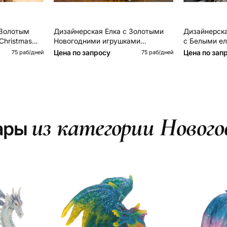
Дизайнерская Елка с Золотыми
Дизайнерск
Christmas
Новогодними игрушками
с Белыми е
Christmas Tree Golden Stars
Christmas Tr
Цена по запросу
Цена по зап
75 раб/дней
75 раб/дней
из категории Нового
вары