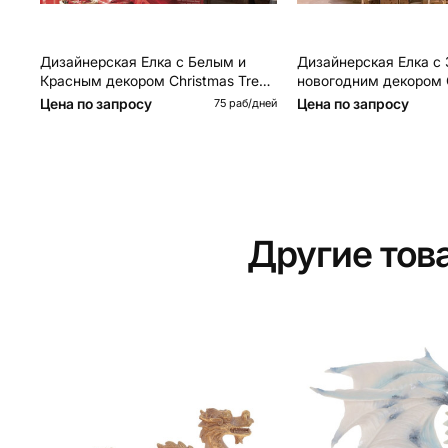
Дизайнерская Елка с Белым и
Дизайнерская Елка с Золотым
Красным декором Christmas Tree
новогодним декором 
Gingerbread Decor
Tree Golden Feathers
Цена по запросу
Цена по запросу
75 раб/дней
Другие то