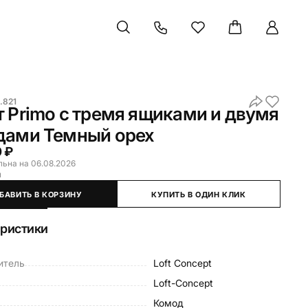
.821
 Primo с тремя ящиками и двумя
дами Темный орех
 ₽
льна на 06.08.2026
и
БАВИТЬ В КОРЗИНУ
КУПИТЬ В ОДИН КЛИК
еристики
итель
Loft Concept
Loft-Concept
Комод