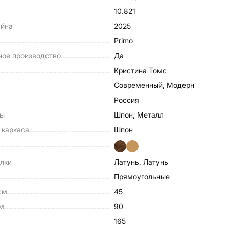
10.821
айна
2025
Primo
ное производство
Да
Кристина Томс
Современный, Модерн
Россия
лы
Шпон, Металл
 каркаса
Шпон
лки
Латунь, Латунь
Прямоугольные
см
45
см
90
м
165