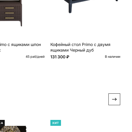
imo с ящиками шпон
Кофейный стол Primo с двумя
Бо
х
ящиками Черный дуб
вы
ор
131 300 ₽
24
45 раб/дней
В наличии
КА
ХИТ
Х