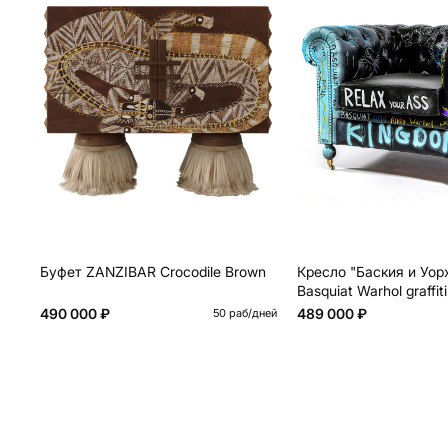
Буфет ZANZIBAR Crocodile Brown
Кресло "Баския и Уор
Basquiat Warhol graffiti
натуральная кожа
490 000 ₽
489 000 ₽
50 раб/дней