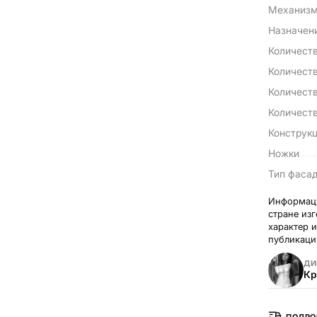
Механизм
Назначен
Количест
Количест
Количеств
Количест
Конструк
Ножки
Тип фаса
Информаци
стране из
характер 
публикаци
ДИ
Кр