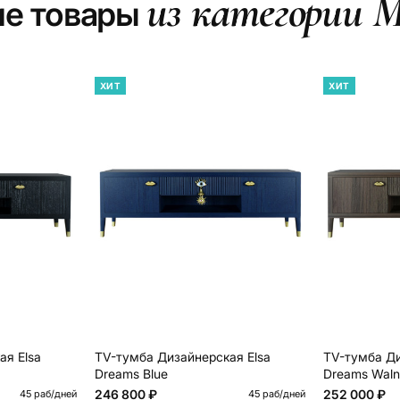
из категории М
ие товары
ХИТ
ХИТ
ая Elsa
TV-тумба Дизайнерская Elsa
TV-тумба Ди
Dreams Blue
Dreams Waln
246 800 ₽
252 000 ₽
45 раб/дней
45 раб/дней