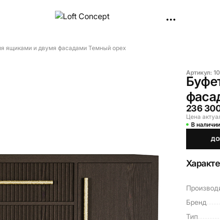
емя ящиками и двумя фасадами Темный орех
Артикул:
10
Буфет
фаса
236 300
Цена актуа
В наличи
ДО
Характ
Производ
Бренд
Тип