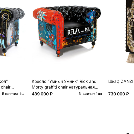
хол"
Кресло "Умный Умник" Rick and
Шкаф ZANZIB
 chair
Morty graffiti chair натуральная
кожа
489 000 ₽
730 000 ₽
В наличии: 1 шт
В наличии: 1 шт