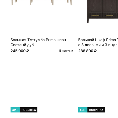
Большая TV-тумба Primo шпон
Большой Шкаф Primo 
Светлый дуб
с 3 дверьми и 3 выд
ящиками
245 000 ₽
288 800 ₽
В наличии
ХИТ
НОВИНКА
ХИТ
НОВИНКА