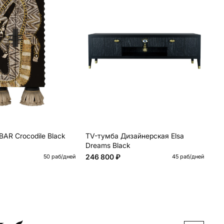
AR Crocodile Black
TV-тумба Дизайнерская Elsa
TV
Dreams Black
Dr
246 800 ₽
24
50 раб/дней
45 раб/дней