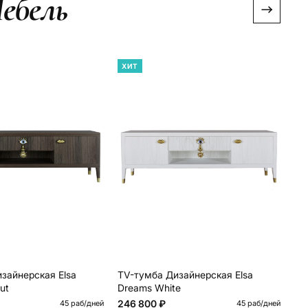
ебель
ХИТ
Х
зайнерская Elsa
TV-тумба Дизайнерская Elsa
Бо
ut
Dreams White
Dr
246 800 ₽
47
45 раб/дней
45 раб/дней