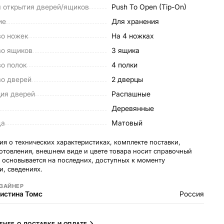
 открытия дверей/ящиков
Push To Open (Tip-On)
ие
Для хранения
во ножек
На 4 ножках
во ящиков
3 ящика
о полок
4 полки
во дверей
2 дверцы
ция дверей
Распашные
Деревянные
да
Матовый
я о технических характеристиках, комплекте поставки,
готовления, внешнем виде и цвете товара носит справочный
и основывается на последних, доступных к моменту
и, сведениях.
ЗАЙНЕР
истина Томс
Россия