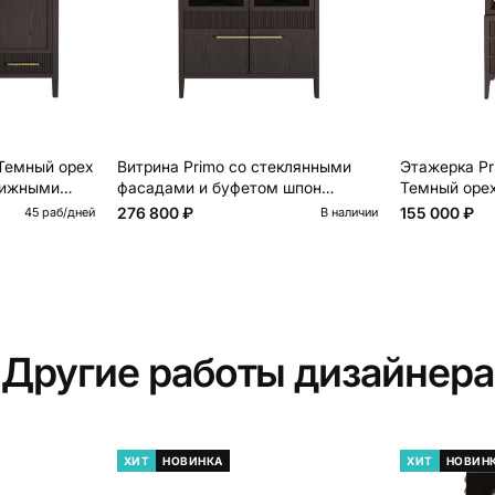
Темный орех
Витрина Primo со стеклянными
Этажерка Pr
вижными
фасадами и буфетом шпон
Темный оре
Темный орех
276 800 ₽
155 000 ₽
45 раб/дней
В наличии
Другие работы дизайнера
ХИТ
НОВИНКА
ХИТ
НОВИН