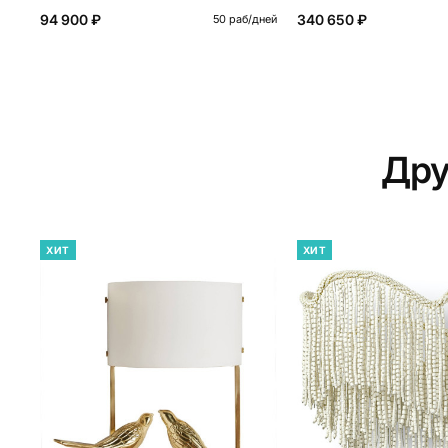
94 900 ₽
340 650 ₽
50 раб/дней
Дру
ХИТ
ХИТ