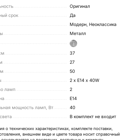
ьность
Оригинал
ный срок
Да
Модерн, Неоклассика
лы
Металл
см
37
см
27
см
50
ы
2 x E14 х 40W
во ламп
2
на
E14
ьная мощность ламп, Вт
40
света
в комплект не входит
я о технических характеристиках, комплекте поставки,
готовления, внешнем виде и цвете товара носит справочный
и основывается на последних, доступных к моменту