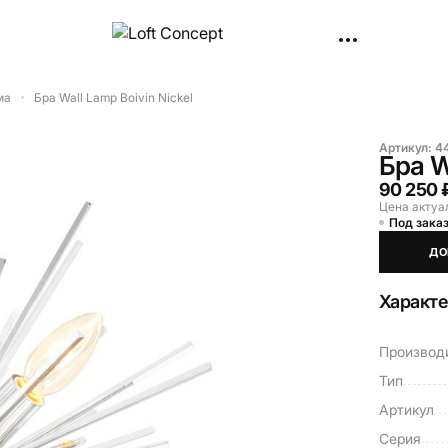
ма
Бра Wall Lamp Boivin Nickel
Артикул:
4
Бра W
90 250 
Цена актуа
Под заказ
ДО
Характ
Производ
Тип
Артикул
Серия