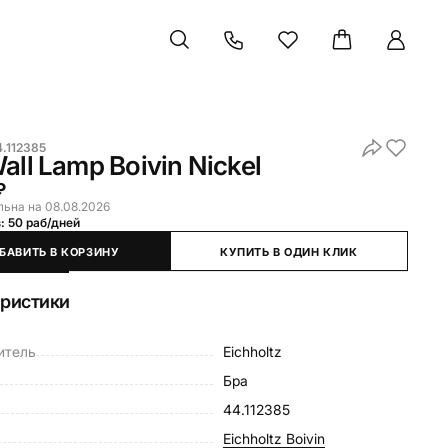
4.112385
all Lamp Boivin Nickel
₽
льна на 08.08.2026
: 50 раб/дней
БАВИТЬ В КОРЗИНУ
КУПИТЬ В ОДИН КЛИК
еристики
итель
Eichholtz
Бра
44.112385
Eichholtz Boivin