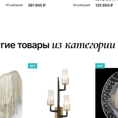
381 900 ₽
135 650 ₽
50 раб/дней
50 раб/дней
из категории
гие товары
ХИТ
ХИТ