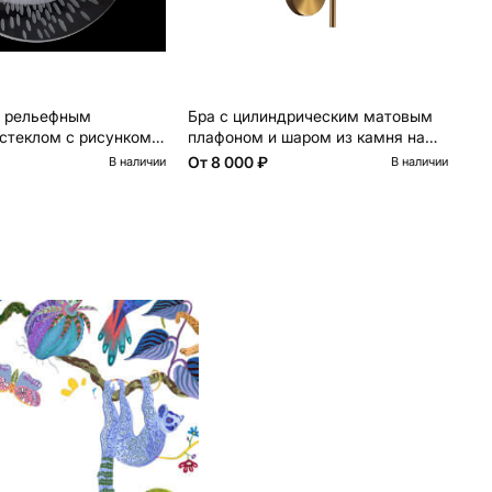
м рельефным
Бра с цилиндрическим матовым
Со
стеклом с рисунком
плафоном и шаром из камня на
ша
металлическом основании Orb
La
От
8 000 ₽
13
В наличии
В наличии
Essence