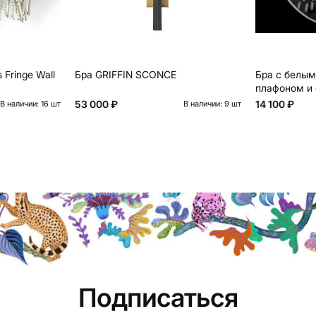
 Fringe Wall
Бра GRIFFIN SCONCE
Бра с белы
плафоном и 
FLOW
53 000 ₽
14 100 ₽
В наличии: 16 шт
В наличии: 9 шт
Подписаться