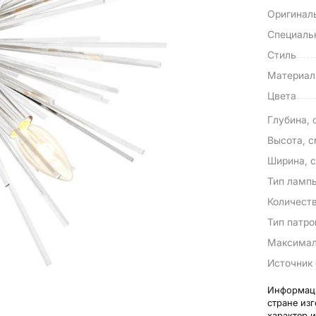
Оригинал
Специаль
Стиль
Материа
Цвета
Глубина, 
Высота, 
Ширина, 
Тип ламп
Количест
Тип патро
Максимал
Источник 
Информаци
стране из
характер 