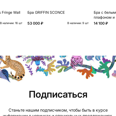
 Fringe Wall
Бра GRIFFIN SCONCE
Бра с белы
плафоном и 
FLOW
53 000 ₽
14 100 ₽
В наличии: 16 шт
В наличии: 9 шт
Подписаться
Станьте нашим подписчиком, чтобы быть в курсе
информации о новинках и специальных предложениях.