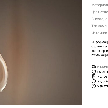
Материа
Цвет отде
Высота, 
Тип ламп
Источник 
Информаци
стране из
характер 
публикаци
ПОДРО
ГАРАН
УСЛОВ
ЗАДАЙ
УЗНАТ