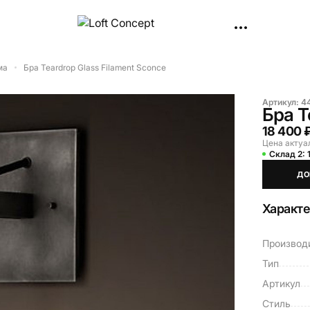
ма
Бра Teardrop Glass Filament Sconce
Артикул:
4
Бра T
18 400 
Цена актуа
Склад 2:
ДО
Характ
Производ
Тип
Артикул
Стиль