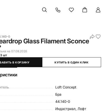
4.140-0
eardrop Glass Filament Sconce
₽
льна на 07.08.2026
13 шт
БАВИТЬ В КОРЗИНУ
КУПИТЬ В ОДИН КЛИК
еристики
итель
Loft Concept
Бра
44.140-0
Индастриал, Лофт