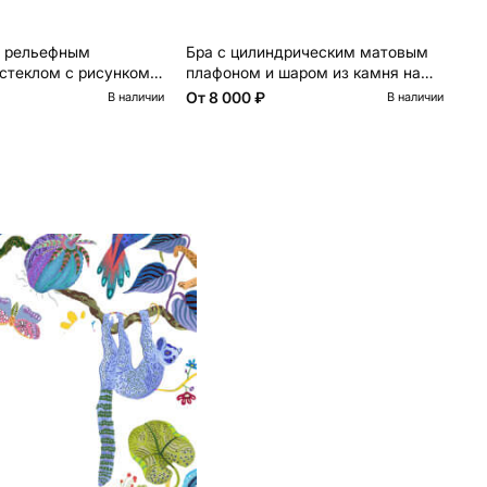
м рельефным
Бра с цилиндрическим матовым
Со
стеклом с рисунком
плафоном и шаром из камня на
ша
металлическом основании Orb
La
От
8 000 ₽
13
В наличии
В наличии
Essence