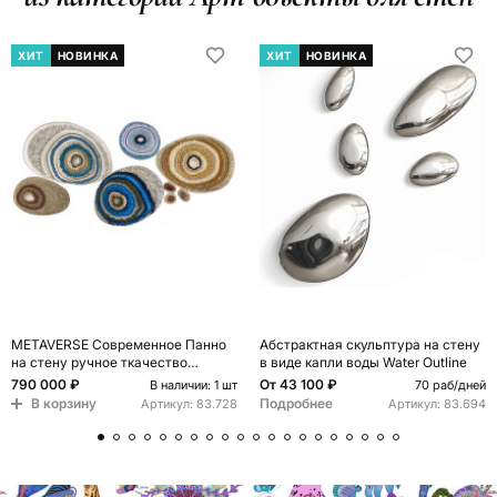
ХИТ
НОВИНКА
ХИТ
НОВИНКА
METAVERSE Современное Панно
Абстрактная скульптура на стену
на стену ручное ткачество
в виде капли воды Water Outline
Большая композиция из 5 частей
790 000 ₽
От
43 100 ₽
В наличии: 1 шт
70 раб/дней
В корзину
Подробнее
Артикул:
83.728
Артикул:
83.694