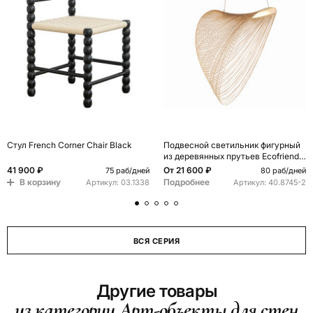
Стул French Corner Chair Black
Подвесной светильник фигурный
из деревянных прутьев Ecofriendly
Light Source
41 900 ₽
От
21 600 ₽
75 раб/дней
80 раб/дней
В корзину
Подробнее
Артикул:
03.1338
Артикул:
40.8745-2
ВСЯ СЕРИЯ
Другие товары
из категории Арт-объекты для стен