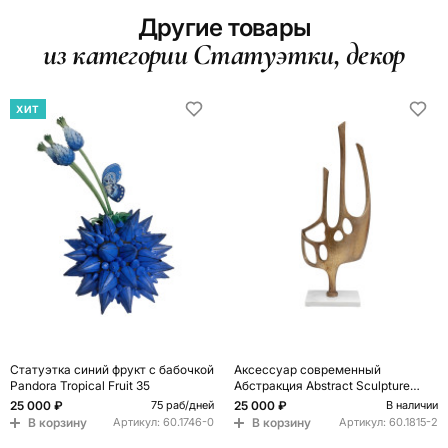
Другие товары
из категории Статуэтки, декор
ХИТ
Статуэтка синий фрукт с бабочкой
Аксессуар современный
Pandora Tropical Fruit 35
Абстракция Abstract Sculpture
Brass
25 000 ₽
25 000 ₽
75 раб/дней
В наличии
В корзину
В корзину
Артикул:
60.1746-0
Артикул:
60.1815-2