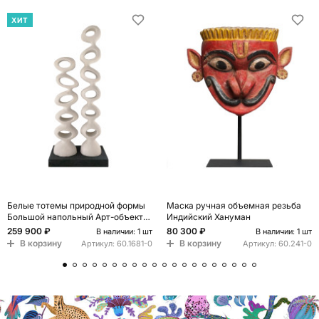
ХИТ
Белые тотемы природной формы
Маска ручная объемная резьба
Большой напольный Арт-объект
Индийский Хануман
Vega
259 900 ₽
80 300 ₽
В наличии: 1 шт
В наличии: 1 шт
В корзину
В корзину
Артикул:
60.1681-0
Артикул:
60.241-0