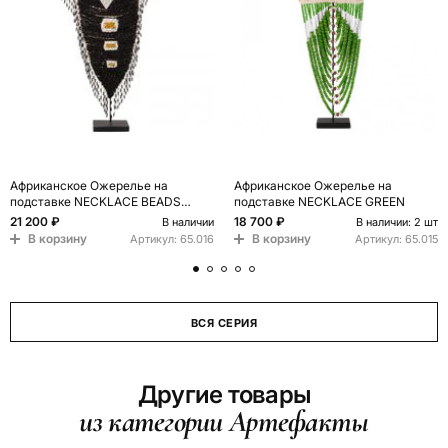
Африканское Ожерелье на
Африканское Ожерелье на
подставке NECKLACE BEADS
подставке NECKLACE GREEN
BLACK WHITE MUSTARD
21 200 ₽
18 700 ₽
В наличии
В наличии: 2 шт
В корзину
В корзину
Артикул:
65.016
Артикул:
65.015
ВСЯ СЕРИЯ
Другие товары
из категории Артефакты