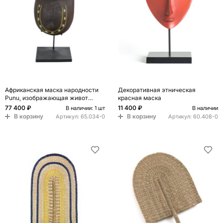
Африканская маска народности
Декоративная этническая
Punu, изображающая живот
красная маска
беременной
77 400 ₽
11 400 ₽
В наличии: 1 шт
В наличии
В корзину
В корзину
Артикул:
65.034-0
Артикул:
60.408-0