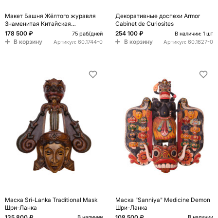
Макет Башня Жёлтого журавля
Декоративные доспехи Armor
Знаменитая Китайская
Cabinet de Curiosites
архитектура
178 500 ₽
254 100 ₽
75 раб/дней
В наличии: 1 шт
В корзину
В корзину
Артикул:
60.1744-0
Артикул:
60.1627-0
Маска Sri-Lanka Traditional Mask
Маска "Sanniya" Medicine Demon
Шри-Ланка
Шри-Ланка
135 800 ₽
108 500 ₽
В наличии
В наличии