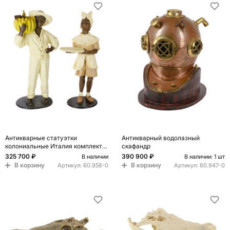
Антикварные статуэтки
Антикварный водолазный
колониальные Италия комплект
скафандр
из 2-х штук
325 700 ₽
390 900 ₽
В наличии
В наличии: 1 шт
В корзину
В корзину
Артикул:
60.958-0
Артикул:
60.947-0