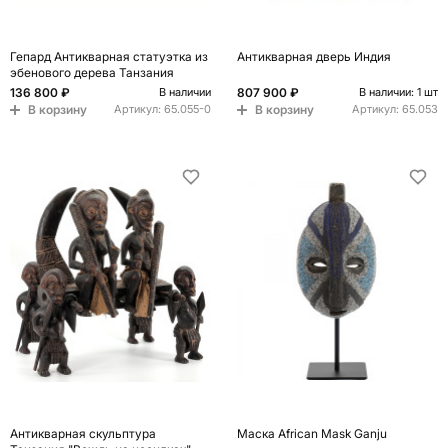
Гепард Антикварная статуэтка из
Антикварная дверь Индия
эбенового дерева Танзания
136 800 ₽
807 900 ₽
В наличии
В наличии: 1 шт
В корзину
В корзину
Артикул:
65.055-0
Артикул:
65.053
Антикварная скульптура
Маска African Mask Ganju