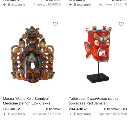
В корзину
В корзину
Артикул:
81.005-0
Артикул:
81.004-0
Маска "Maha Kola Sanniya"
Тибетская буддийская маска
Medicine Demon Шри-Ланка
божества Red Jamsran
178 600 ₽
294 400 ₽
В наличии
В наличии: 1 шт
В корзину
В корзину
Артикул:
81.003-0
Артикул:
60.1175-0