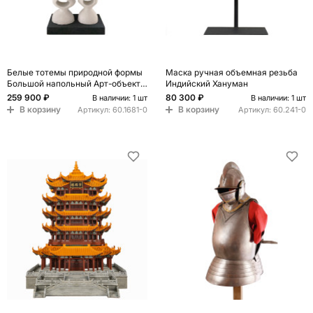
Белые тотемы природной формы
Маска ручная объемная резьба
Большой напольный Арт-объект
Индийский Хануман
Vega
259 900 ₽
80 300 ₽
В наличии: 1 шт
В наличии: 1 шт
В корзину
В корзину
Артикул:
60.1681-0
Артикул:
60.241-0