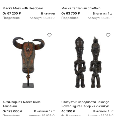
Маска Mask with Headgear
Маска Tanzanian chieftain
От
67 200 ₽
От
63 700 ₽
В наличии
В наличии: 1 шт
Подробнее
Подробнее
Артикул:
65.041-0
Артикул:
65.040-0
Антикварная маска быка
Статуэтки народности Bakongo
Танзания
Power Figure Набор из 2-х штук
Африка
От
129 000 ₽
46 500 ₽
В наличии: 1 шт
В наличии: 1 шт
Подробнее
В корзину
Артикул:
65.039-0
Артикул:
65.038-0