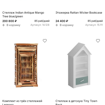
Стеллаж Indian Antique Mango
Этажерка Rattan Wicker Bookcase
Tree blue/green
200 800 ₽
24 400 ₽
85 раб/дней
85 раб/дней
В корзину
В корзину
Артикул:
14.128
Артикул:
15.111
Комплект из трёх стеллажей
Стеллаж в детскую Tiny Town
Legnoso
Rack