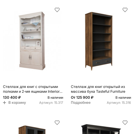
Стеллаж для книг с открытыми
Стеллаж для книг открытый из
полками и 2-мя ящиками Interiors
массива бука Tasteful Furniture
Romance
130 400 ₽
От
125 900 ₽
В наличии
В наличии
В корзину
Подробнее
Артикул:
15.317
Артикул:
15.316