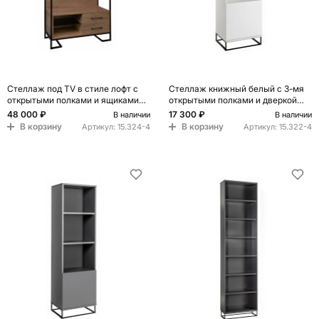
Стеллаж под TV в стиле лофт с
Стеллаж книжный белый с 3-мя
открытыми полками и ящиками
открытыми полками и дверкой
Urban Style Space
Strict Lines
48 000 ₽
17 300 ₽
В наличии
В наличии
В корзину
В корзину
Артикул:
15.324-4
Артикул:
15.322-4