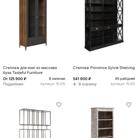
Стеллаж для книг из массива
Стеллаж Provence Sylvie Shelving
бука Tasteful Furniture
От
125 900 ₽
541 900 ₽
В наличии
85 раб/дней
Подробнее
В корзину
Артикул:
15.315
Артикул:
15.125