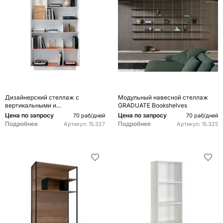
Дизайнерский стеллаж с
Модульный навесной стеллаж
вертикальными и
GRADUATE Bookshelves
горизонтальными полками Gio
Цена по запросу
Цена по запросу
70 раб/дней
70 раб/дней
Ponti D.357.1 D.357.2 Rack
Подробнее
Подробнее
Артикул:
15.327
Артикул:
15.325