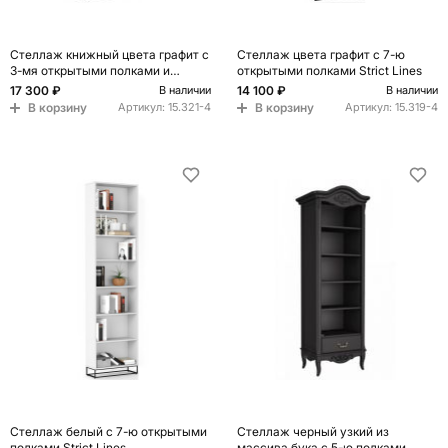
Стеллаж книжный цвета графит с
Стеллаж цвета графит с 7-ю
3-мя открытыми полками и
открытыми полками Strict Lines
дверкой Strict Lines
17 300 ₽
14 100 ₽
В наличии
В наличии
В корзину
В корзину
Артикул:
15.321-4
Артикул:
15.319-4
Стеллаж белый с 7-ю открытыми
Стеллаж черный узкий из
полками Strict Lines
массива бука с 5-ю полками