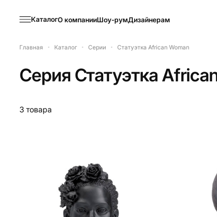
Каталог
О компании
Шоу-рум
Дизайнерам
Главная
Каталог
Серии
Статуэтка African Woman
Серия
Статуэтка Afric
3 товара