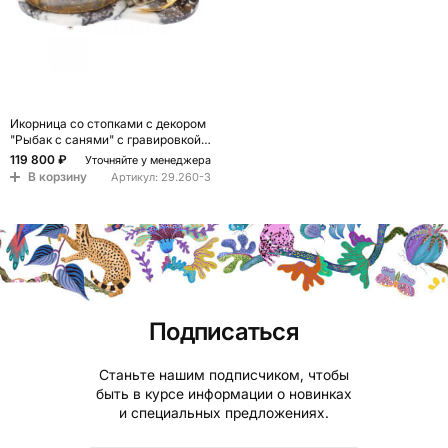
Икорница со стопками с декором
"Рыбак с санями" с гравировкой
на подставке из натуральных
119 800 ₽
Уточняйте у менеджера
камней Агат Мрамор Decorative
В корзину
Артикул:
29.260-3
Cavair Dishes
Подписаться
Станьте нашим подписчиком, чтобы
быть в курсе информации о новинках
и специальных предложениях.