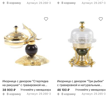
Decorative Cavair Dishes
Decorative Cavair Dishes
В корзину
В корзину
Артикул:
29.268-3
Артикул:
29.267-3
Икорница с декором "Стерлядка
Икорница с декором "Три рыбки"
на ракушке" с гравировкой на
с гравировкой и натуральным
подставке из натурального камня
камнем Нефрит Decorative Cavair
38 900 ₽
46 100 ₽
Уточняйте у менеджера
Уточняйте у менеджера
Обсидиан Decorative Cavair
Dishes
В корзину
В корзину
Артикул:
29.266-3
Артикул:
29.265-3
Dishes