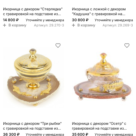
Икорница с декором "Стерлядка"
Икорница с ложкой с декором
с гравировкой на подставке из
"Кадушка" с гравировкой на
натурального камня Агат
подставке из натурального камня
14 800 ₽
30 800 ₽
Уточняйте у менеджера
Уточняйте у менеджера
Decorative Cavair Dishes
Агат Decorative Cavair Dishes
В корзину
В корзину
Артикул:
29.270-3
Артикул:
29.269-3
Икорница с декором "Три рыбки"
Икорница с декором "Осетр" с
с гравировкой на подставке из
гравировкой на подставке из
натурального камня Агат
натурального камня Агат
36 300 ₽
35 600 ₽
Уточняйте у менеджера
Уточняйте у менеджера