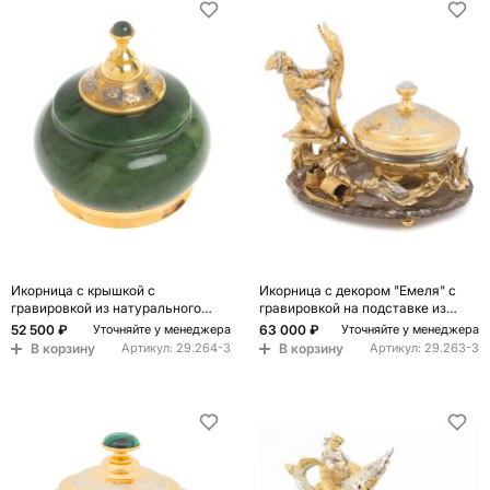
Икорница с крышкой с
Икорница с декором "Емеля" с
гравировкой из натурального
гравировкой на подставке из
камня Нефрит Decorative Cavair
натурального камня Агат
52 500 ₽
63 000 ₽
Уточняйте у менеджера
Уточняйте у менеджера
Dishes
Decorative Cavair Dishes
В корзину
В корзину
Артикул:
29.264-3
Артикул:
29.263-3