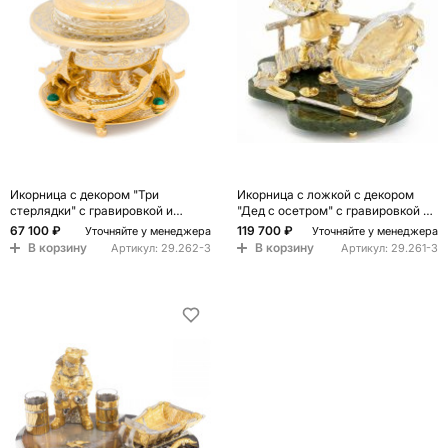
Икорница c декором "Три
Икорница с ложкой с декором
стерлядки" с гравировкой и
"Дед с осетром" с гравировкой на
натуральным камнем Малахит
подставке из натурального камня
67 100 ₽
119 700 ₽
Уточняйте у менеджера
Уточняйте у менеджера
Decorative Cavair Dishes
Нефрит Decorative Cavair Dishes
В корзину
В корзину
Артикул:
29.262-3
Артикул:
29.261-3