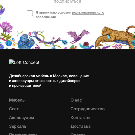
ПОДПИСАТЬСЯ
Я принимаю условия
пользовательского
соглашения
Дизайнерская мебель в Москве, освещение
и аксессуары от известных дизайнеров
и производителей
Мебель
О нас
Свет
Сотрудничество
Аксессуары
Контакты
Зеркала
Доставка
Пространства
Оплата