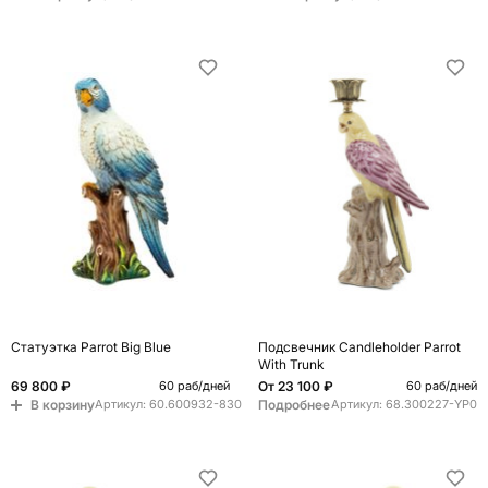
Статуэтка Parrot Big Blue
Подсвечник Candleholder Parrot
With Trunk
69 800 ₽
От
23 100 ₽
60 раб/дней
60 раб/дней
В корзину
Подробнее
Артикул:
60.600932-830
Артикул:
68.300227-YP0