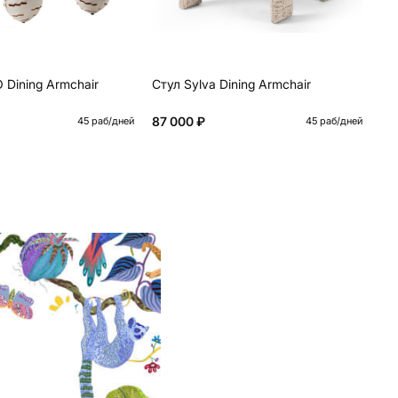
 Dining Armchair
Стул Sylva Dining Armchair
Ст
87 000 ₽
54
45 раб/дней
45 раб/дней