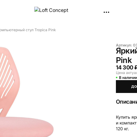
омпьютерный стул Tropica Pink
Артикул:
03
Яркий
Pink
14 300 
Цена актуа
В наличи
ДО
Описан
Купить яр
и компакт
120 кг.