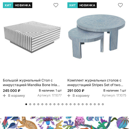
ХИТ
НОВИНКА
ХИТ
НОВИНКА
Большой журнальный Стол с
Комплект журнальных столов с
инкрустацией Mandika Bone Inlay
инкрустацией Stripes Set of two
Coffee Table
tables blue
245 000 ₽
291 000 ₽
В наличии: 1 шт
В наличии: 1 шт
В корзину
В корзину
Артикул:
17.1077
Артикул:
17.1075