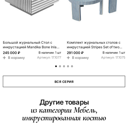
Большой журнальный Стол с
Комплект журнальных столов с
инкрустацией Mandika Bone Inlay
инкрустацией Stripes Set of two
Coffee Table
tables blue
245 000 ₽
291 000 ₽
В наличии: 1 шт
В наличии: 1 шт
В корзину
В корзину
Артикул:
17.1077
Артикул:
17.1075
ВСЯ СЕРИЯ
Другие товары
из категории Мебель,
инкрустированная костью