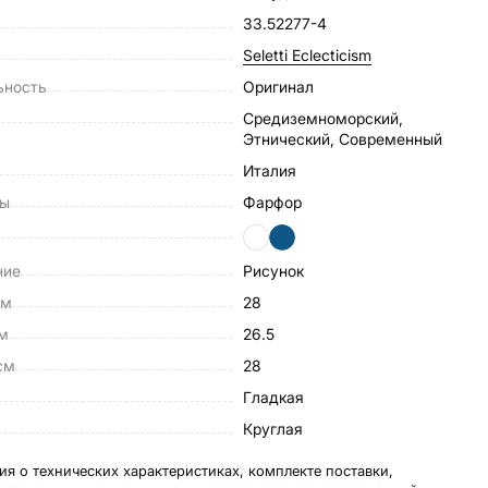
33.52277-4
Seletti Eclecticism
ьность
Оригинал
Средиземноморский,
Этнический, Современный
Италия
лы
Фарфор
ние
Рисунок
см
28
см
26.5
см
28
Гладкая
Круглая
я о технических характеристиках, комплекте поставки,