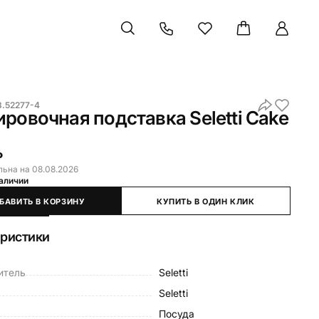
3.52277-4
ровочная подставка Seletti Cake
d
₽
льна на 08.08.2026
наличии
БАВИТЬ В КОРЗИНУ
КУПИТЬ В ОДИН КЛИК
еристики
итель
Seletti
Seletti
Посуда