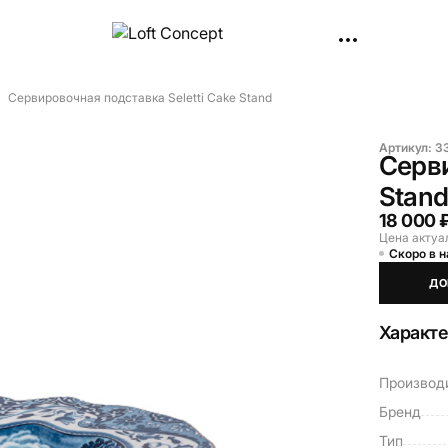
Сервировочная подставка Seletti Cake Stand
Артикул:
3
Серви
Stan
18 000 
Цена актуа
Скоро в 
ДО
Характ
Производ
Бренд
Тип