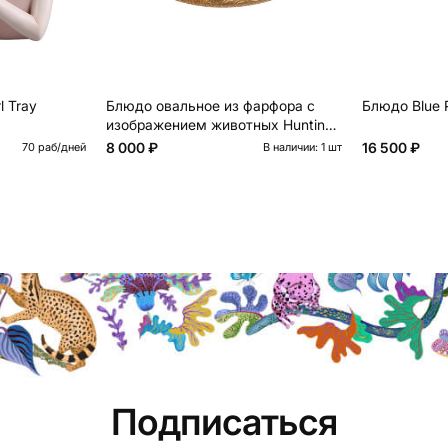
l Tray
Блюдо овальное из фарфора с
Блюдо Blue 
изображением животных Hunting
Porcelain Collection
8 000 ₽
16 500 ₽
70 раб/дней
В наличии: 1 шт
Подписаться